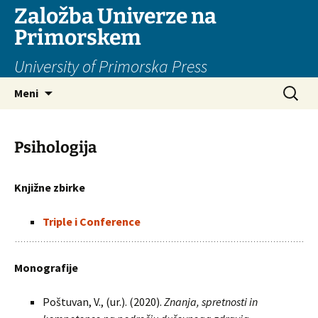
Založba Univerze na
Primorskem
University of Primorska Press
Preskoči
Išči:
Meni
na
vsebino
Psihologija
Knjižne zbirke
Triple i Conference
Monografije
Poštuvan, V., (ur.). (2020).
Znanja, spretnosti in