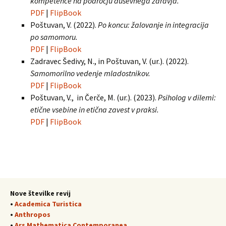
kompetence na področju duševnega zdravja.
PDF
|
FlipBook
Poštuvan, V. (2022).
Po koncu: žalovanje in integracija
po samomoru.
PDF
|
FlipBook
Zadravec Šedivy, N., in Poštuvan, V. (ur.). (2022).
Samomorilno vedenje mladostnikov.
PDF
|
FlipBook
Poštuvan, V., in Čerče, M. (ur.). (2023).
Psiholog v dilemi:
etične vsebine in etična zavest v praksi.
PDF
|
FlipBook
Nove številke revij
•
Academica Turistica
•
Anthropos
•
Ars Mathematica Contemporanea