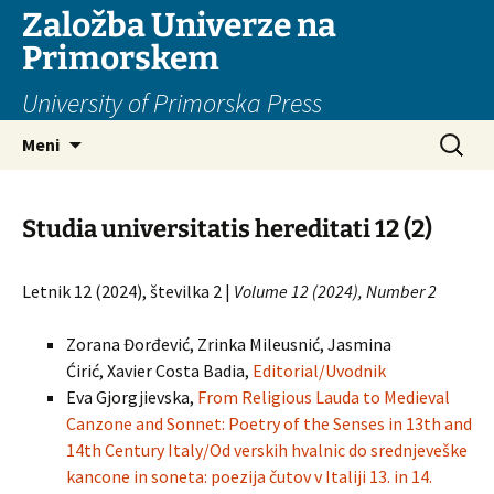
Založba Univerze na
Primorskem
University of Primorska Press
Preskoči
Išči:
Meni
na
vsebino
Studia universitatis hereditati 12 (2)
Letnik 12 (2024), številka 2 |
Volume 12 (2024), Number 2
Zorana Đorđević, Zrinka Mileusnić, Jasmina
Ćirić, Xavier Costa Badia,
Editorial/Uvodnik
Eva Gjorgjievska,
From Religious Lauda to Medieval
Canzone and Sonnet: Poetry of the Senses in 13th and
14th Century Italy/Od verskih hvalnic do srednjeveške
kancone in soneta: poezija čutov v Italiji 13. in 14.