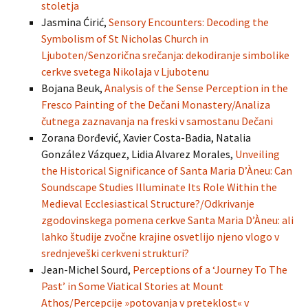
stoletja
Jasmina Ćirić,
Sensory Encounters: Decoding the
Symbolism of St Nicholas Church in
Ljuboten/Senzorična srečanja: dekodiranje simbolike
cerkve svetega Nikolaja v Ljubotenu
Bojana Beuk,
Analysis of the Sense Perception in the
Fresco Painting of the Dečani Monastery/Analiza
čutnega zaznavanja na freski v samostanu Dečani
Zorana Đorđević, Xavier Costa-Badia, Natalia
González Vázquez, Lidia Alvarez Morales,
Unveiling
the Historical Significance of Santa Maria D’Àneu: Can
Soundscape Studies Illuminate Its Role Within the
Medieval Ecclesiastical Structure?/Odkrivanje
zgodovinskega pomena cerkve Santa Maria D’Àneu: ali
lahko študije zvočne krajine osvetlijo njeno vlogo v
srednjeveški cerkveni strukturi?
Jean-Michel Sourd,
Perceptions of a ‘Journey To The
Past’ in Some Viatical Stories at Mount
Athos/Percepcije »potovanja v preteklost« v