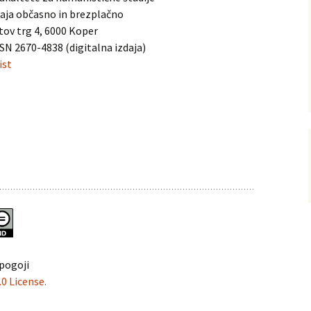
vni akti
zhaja občasno in brezplačno
ination and
tov trg 4, 6000 Koper
 Conference
SSN 2670-4838 (digitalna izdaja)
ist
pogoji
0 License.