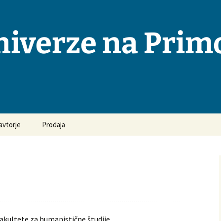
niverze na Pri
avtorje
Prodaja
osta vprašanja in
ovori
odila za pripravo
opisov
ka objavljanja
akultete za humanistične študije