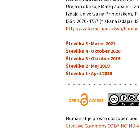
Chemistry
Pra
Ureja in oblikuje Matej Zupanc · I
Naravoslovje
Intuition, Imag
Izdaja Univerza na Primorskem, Ti
Innovation
Management
in Suicidology
ISSN 2670-4757 (tiskana izdaja) · I
Psihologija
https://zalozba.upr.si/issn/human
Managing Global
Turizem
Transitions
Številka 5 · Marec 2021
Številka 4 · Oktober 2020
Zdravstvene vede
Studia universitatis
hereditati
Številka 3 · Oktober 2019
Številka 2 · Maj 2019
The Art of Discrete and
Številka 1 · April 2019
Applied Mathematics
Humanist je prosto dostopen pod 
Creative Commons CC BY-NC-ND 4.