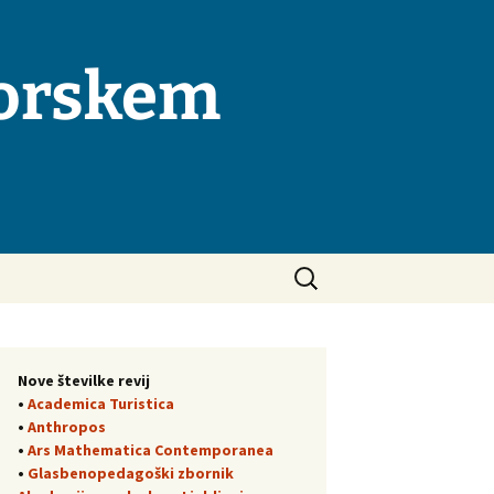
morskem
Išči:
Nove številke revij
•
Academica Turistica
•
Anthropos
•
Ars Mathematica Contemporanea
•
Glasbenopedagoški zbornik