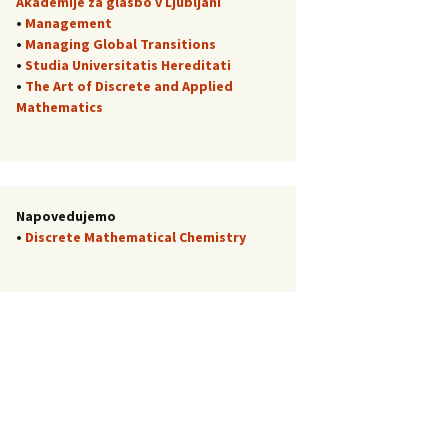
Akademije za glasbo v Ljubljani
•
Management
•
Managing Global Transitions
•
Studia Universitatis Hereditati
•
The Art of Discrete and Applied
Mathematics
Napovedujemo
•
Discrete Mathematical Chemistry