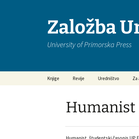
Založba U
University of Primorska Press
Preskoči
Knjige
Revije
Uredništvo
Za 
na
vsebino
Edukacijske vede
Academica Turistica
Pog
odg
Humanist
Humanistika
Anthropos
Nav
rok
Management
Ars Mathematica
Contemporanea
Eti
Muzikologija
Humanist, študentski časopis UP F
Discrete Mathematical