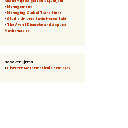
Akademije za glasbo v Ljubljani
•
Management
•
Managing Global Transitions
•
Studia Universitatis Hereditati
•
The Art of Discrete and Applied
Mathematics
Napovedujemo
•
Discrete Mathematical Chemistry