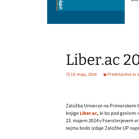
Liber.ac 2
10. maja, 2024
Predstavitve in 
Založba Univerze na Primorskem bo
knjige
Liber.ac,
ki bo pod geslom »
23. majem 2024 v Foersterjevem vrt
sejmu bodo izdaje Založbe UP nap