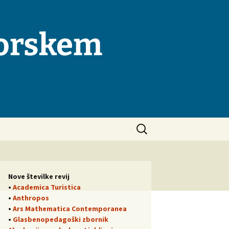
morskem
Išči:
Nove številke revij
•
Academica Turistica
•
Anthropos
•
Ars Mathematica Contemporanea
•
Glasbenopedagoški zbornik