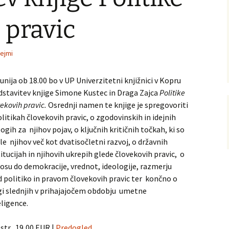
vni akti
ination and
 pravic
 Conference
sejmi
junija ob 18.00 bo v UP Univerzitetni knjižnici v Kopru
dstavitev knjige Simone Kustec in Draga Zajca
Politike
vekovih pravic.
Osrednji namen te knjige je spregovoriti
olitikah človekovih pravic, o zgodovinskih in idejnih
ogih za njihov pojav, o ključnih kritičnih točkah, ki so
le njihov več kot dvatisočletni razvoj, o državnih
titucijah in njihovih ukrepih glede človekovih pravic, o
osu do demokracije, vrednot, ideologije, razmerju
 politiko in pravom človekovih pravic ter končno o
gi slednjih v prihajajočem obdobju umetne
eligence.
str., 19,00 EUR |
Predogled