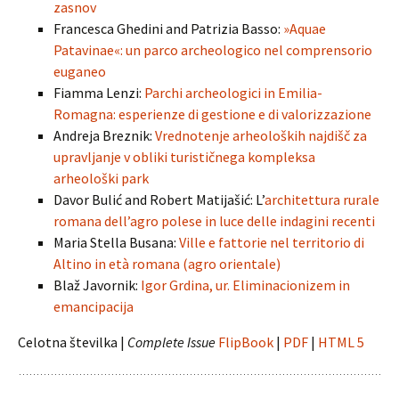
zasnov
Francesca Ghedini and Patrizia Basso:
»Aquae
Patavinae«: un parco archeologico nel comprensorio
euganeo
Fiamma Lenzi:
Parchi archeologici in Emilia-
Romagna: esperienze di gestione e di valorizzazione
Andreja Breznik:
Vrednotenje arheoloških najdišč za
upravljanje v obliki turističnega kompleksa
arheološki park
Davor Bulić and Robert Matijašić: L’
architettura rurale
romana dell’agro polese in luce delle indagini recenti
Maria Stella Busana:
Ville e fattorie nel territorio di
Altino in età romana (agro orientale)
Blaž Javornik:
Igor Grdina, ur. Eliminacionizem in
emancipacija
Celotna številka |
Complete Issue
FlipBook
|
PDF
|
HTML 5