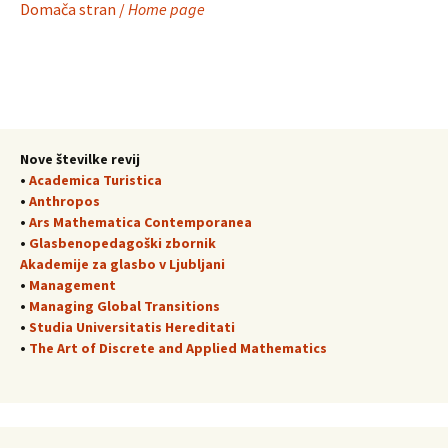
Domača stran /
Home page
Nove številke revij
•
Academica Turistica
•
Anthropos
•
Ars Mathematica Contemporanea
•
Glasbenopedagoški zbornik
Akademije za glasbo v Ljubljani
•
Management
•
Managing Global Transitions
•
Studia Universitatis Hereditati
•
The Art of Discrete and Applied Mathematics