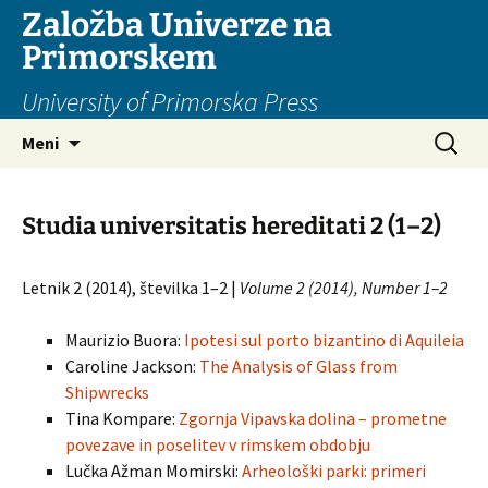
Založba Univerze na
Primorskem
University of Primorska Press
Preskoči
Išči:
Meni
na
vsebino
Studia universitatis hereditati 2 (1–2)
Letnik 2 (2014), številka 1–2 |
Volume 2 (2014), Number 1–2
Maurizio Buora:
Ipotesi sul porto bizantino di Aquileia
Caroline Jackson:
The Analysis of Glass from
Shipwrecks
Tina Kompare:
Zgornja Vipavska dolina – prometne
povezave in poselitev v rimskem obdobju
Lučka Ažman Momirski:
Arheološki parki: primeri