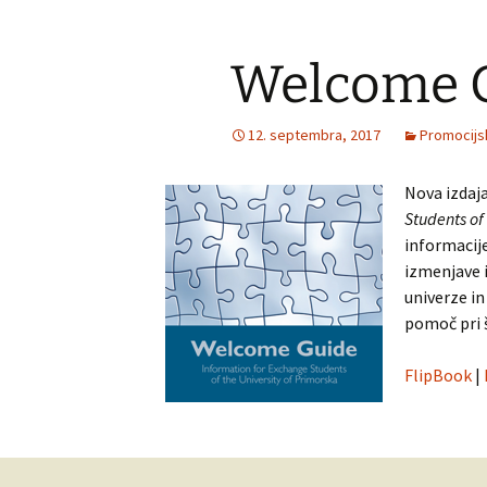
Welcome G
12. septembra, 2017
Promocijs
Nova izdaj
Students of
informacije
izmenjave 
univerze in
pomoč pri š
FlipBook
|