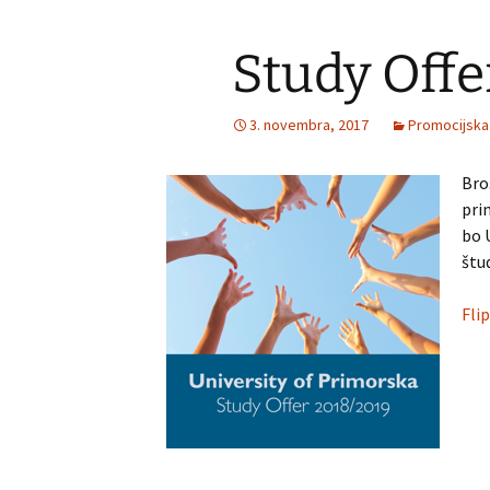
Study Offe
3. novembra, 2017
Promocijska
Bro
pri
bo 
štu
Fli