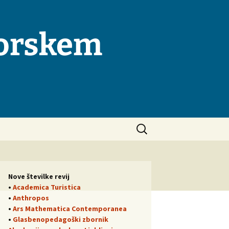
morskem
Išči:
Nove številke revij
•
Academica Turistica
•
Anthropos
•
Ars Mathematica Contemporanea
•
Glasbenopedagoški zbornik