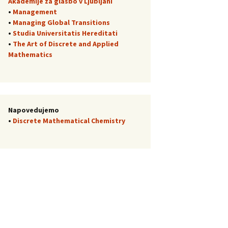
Akademije za glasbo v Ljubljani
•
Management
•
Managing Global Transitions
•
Studia Universitatis Hereditati
•
The Art of Discrete and Applied
Mathematics
Napovedujemo
•
Discrete Mathematical Chemistry