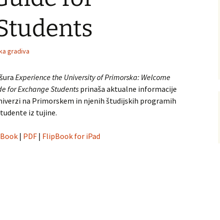
vni akti
ination and
Students
 Conference
ka gradiva
šura
Experience the University of Primorska: Welcome
de for Exchange Students
prinaša aktualne informacije
niverzi na Primorskem in njenih študijskih programih
tudente iz tujine.
pBook
|
PDF
|
FlipBook for iPad