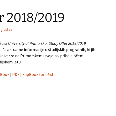
r 2018/2019
 gradiva
šura
University of Primorska: Study Offer 2018/2019
naša aktualne informacije o študijskih programih, ki jih
Univerza na Primorskem izvajala v prihajajočem
dijskem letu.
pBook
|
PDF
|
FlipBook for iPad