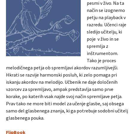
pesmi v živo. Na ta
način se izognemo
petju na playback v
razredu. Učenci raje
sledijo učitelju, ki
poje v živo in se
spremlja z
inštrumentom.
Tako je proces
melodičnega petja ob spremljavi akordov razumljivejši.
Hkrati se razvije harmonski posluh, ki zelo pomaga pri
iskanju akordov na melodijo. Učbenik ne daje določenih
vzorcev za spremljavo, ampak predstavlja samo prve
korake, po katerih vsak najde svoj način spremljave petja.
Prav tako ne more biti model za učenje glasbe, saj obsega
samo del glasbenega znanja, ki ga potrebuje sodobni učitelj
glasbenega pouka.
FlipBook