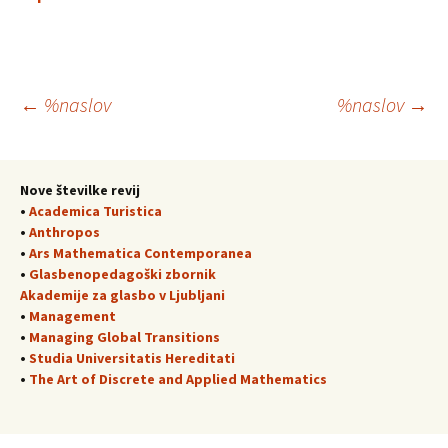
Krmarjenje
←
%naslov
%naslov
→
po
Nove številke revij
•
Academica Turistica
prispevkih
•
Anthropos
•
Ars Mathematica Contemporanea
•
Glasbenopedagoški zbornik
Akademije za glasbo v Ljubljani
•
Management
•
Managing Global Transitions
•
Studia Universitatis Hereditati
•
The Art of Discrete and Applied Mathematics