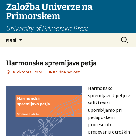
Založba Univerze na
Primorskem
University of Primorska Press
Preskoči
Išči:
Meni
na
vsebino
Harmonska spremljava petja
18. oktobra, 2024
Knjižne novosti
Harmonsko
spremljavo k petju v
veliki meri
uporabljamo pri
pedagoškem
procesu ob
prepevanju otroških