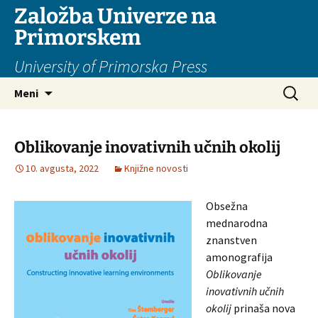
Založba Univerze na
Primorskem
University of Primorska Press
Preskoči
Išči:
Meni
na
vsebino
Oblikovanje inovativnih učnih okolij
10. avgusta, 2022
Knjižne novosti
Obsežna
mednarodna
znanstven
amonografija
Oblikovanje
inovativnih učnih
okolij
prinaša nova