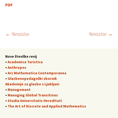
PDF
Krmarjenje
←
%naslov
%naslov
→
po
Nove številke revij
•
Academica Turistica
prispevkih
•
Anthropos
•
Ars Mathematica Contemporanea
•
Glasbenopedagoški zbornik
Akademije za glasbo v Ljubljani
•
Management
•
Managing Global Transitions
•
Studia Universitatis Hereditati
•
The Art of Discrete and Applied Mathematics