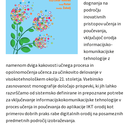
dognanja na
področju
inovativnih
pristopov učenja in
poučevanja,
vključujoč orodja
informacijsko-
komunikacijske
tehnologije z
namenom dviga kakovosti učnega procesa in
opolnomočenja učenca za učinkovito delovanje v
visokotehnološkem okolju 21. stoletja. Vsebinsko
zasnovanost monografije določajo prispevki, ki jih lahko
razvrščamo od sistemsko definirane in prepoznane potrebe
za vključevanje informacijskokomunikacijske tehnologije v
proces učenja in poučevanja do aplikacije IKT orodij kot
primerov dobrih praks rabe digitalnih orodij na posameznih
predmetnih področij izobraževanja.