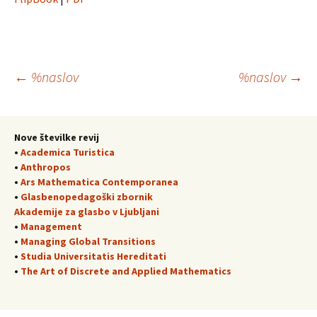
Krmarjenje
←
%naslov
%naslov
→
po
Nove številke revij
•
Academica Turistica
prispevkih
•
Anthropos
•
Ars Mathematica Contemporanea
•
Glasbenopedagoški zbornik
Akademije za glasbo v Ljubljani
•
Management
•
Managing Global Transitions
•
Studia Universitatis Hereditati
•
The Art of Discrete and Applied Mathematics