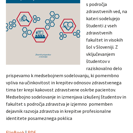
s področja
zdravstvenih ved, na
kateri sodelujejo
študenti z vseh
zdravstvenih
fakultet in visokih
šol v Sloveniji. Z
vključevanjem
študentov v
raziskovalno delo
prispevamo k medsebojnem sodelovanju, ki pomembno
vpliva na učinkovitost in krepitev odnosov zdravstvenega
tima ter krepi kakovost zdravstvene oskrbe pacientov.
Medsebojno sodelovanje in izmenjava izkušenj študentov in
fakultet s področja zdravstva je izjemno pomemben
dejavnik razvoja zdravstva in krepitve profesionalne
identitete posameznega poklica
FlipBook
|
PDF