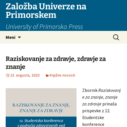
Založba Univerze na
Primorskem
University of Primorska Press
Preskoči
Išči:
Meni
na
vsebino
Raziskovanje za zdravje, zdravje za
znanje
23. avgusta, 2020
Knjižne novosti
Zbornik
Raziskovanj
e za znanje, znanje
za zdravje
prinaša
prispevke z 12.
študentske
konference