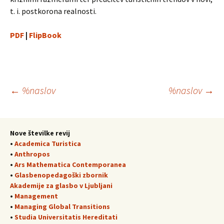
t. i. postkorona realnosti.
PDF
|
FlipBook
Krmarjenje
←
%naslov
%naslov
→
po
Nove številke revij
•
Academica Turistica
prispevkih
•
Anthropos
•
Ars Mathematica Contemporanea
•
Glasbenopedagoški zbornik
Akademije za glasbo v Ljubljani
•
Management
•
Managing Global Transitions
•
Studia Universitatis Hereditati