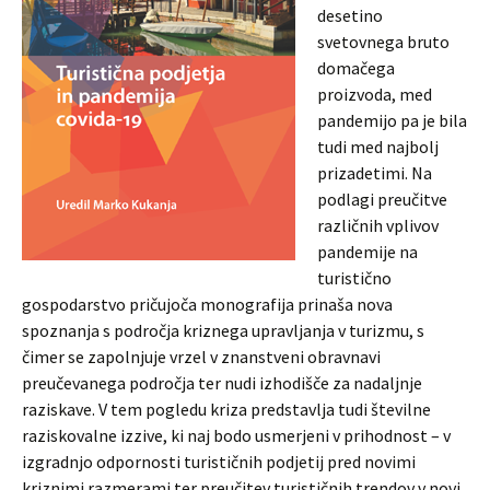
desetino
svetovnega bruto
domačega
proizvoda, med
pandemijo pa je bila
tudi med najbolj
prizadetimi. Na
podlagi preučitve
različnih vplivov
pandemije na
turistično
gospodarstvo pričujoča monografija prinaša nova
spoznanja s področja kriznega upravljanja v turizmu, s
čimer se zapolnjuje vrzel v znanstveni obravnavi
preučevanega področja ter nudi izhodišče za nadaljnje
raziskave. V tem pogledu kriza predstavlja tudi številne
raziskovalne izzive, ki naj bodo usmerjeni v prihodnost – v
izgradnjo odpornosti turističnih podjetij pred novimi
kriznimi razmerami ter preučitev turističnih trendov v novi,