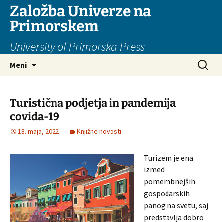
Založba Univerze na
Primorskem
University of Primorska Press
Preskoči
Išči:
Meni
na
vsebino
Turistična podjetja in pandemija
covida-19
18. maja, 2022
Knjižne novosti
Turizem je ena
izmed
pomembnejših
gospodarskih
panog na svetu, saj
predstavlja dobro