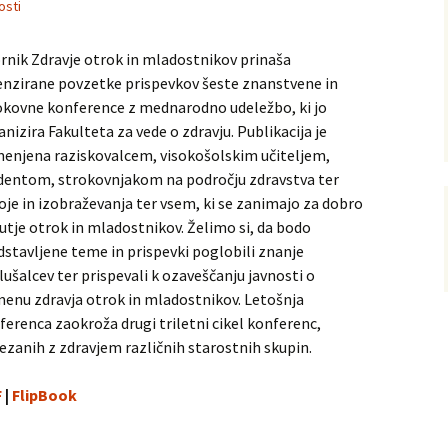
osti
vni akti
ination and
rnik Zdravje otrok in mladostnikov prinaša
 Conference
enzirane povzetke prispevkov šeste znanstvene in
okovne konference z mednarodno udeležbo, ki jo
anizira Fakulteta za vede o zdravju. Publikacija je
enjena raziskovalcem, visokošolskim učiteljem,
dentom, strokovnjakom na področju zdravstva ter
oje in izobraževanja ter vsem, ki se zanimajo za dobro
utje otrok in mladostnikov. Želimo si, da bodo
dstavljene teme in prispevki poglobili znanje
lušalcev ter prispevali k ozaveščanju javnosti o
enu zdravja otrok in mladostnikov. Letošnja
ferenca zaokroža drugi triletni cikel konferenc,
ezanih z zdravjem različnih starostnih skupin.
F
|
FlipBook