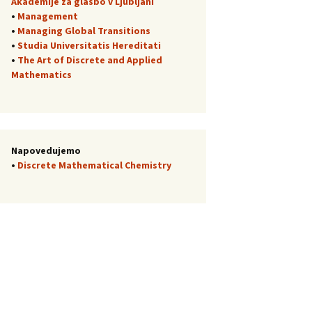
Akademije za glasbo v Ljubljani
•
Management
•
Managing Global Transitions
•
Studia Universitatis Hereditati
•
The Art of Discrete and Applied
Mathematics
Napovedujemo
•
Discrete Mathematical Chemistry