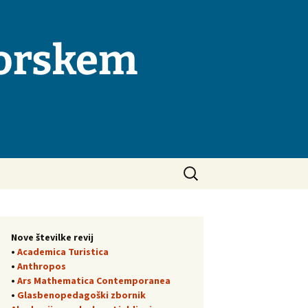
morskem
Išči:
Nove številke revij
•
Academica Turistica
•
Anthropos
•
Ars Mathematica Contemporanea
•
Glasbenopedagoški zbornik