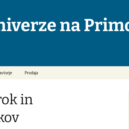
niverze na Pri
avtorje
Prodaja
osta vprašanja in
ovori
rok in
odila za pripravo
opisov
kov
ka objavljanja