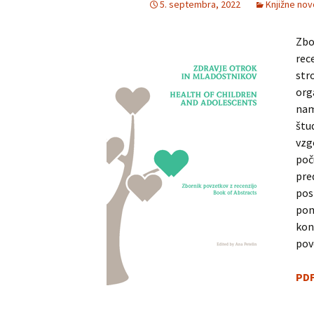
5. septembra, 2022
Knjižne nov
Chemistry
Pra
Naravoslovje
Intuition, Imag
Innovation
Zbo
Management
in Suicidology
Psihologija
rec
Managing Global
str
Turizem
Transitions
org
nam
Zdravstvene vede
Studia universitatis
štu
hereditati
vzg
The Art of Discrete and
poč
Applied Mathematics
pre
pos
pom
kon
pov
PD